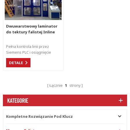
wydajności.
Dwuwarstwowy laminator
do tektury falistej Inline
Pełna kontrola linii przez
Siemens PLC i osiągnięcie
synchronicznej kontroli z
DETALE
laminatorem. Elastyczna
produkcja z dużą prędkością
dla różnych kształtów fletów.
Łącznie
1
strony
KATEGORIE
Kompletne Rozwiązanie Pod Klucz