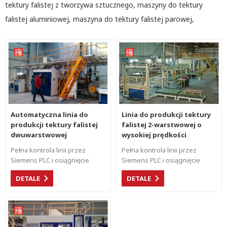
tektury falistej z tworzywa sztucznego, maszyny do tektury
falistej aluminiowej, maszyna do tektury falistej parowej,
Automatyczna linia do
Linia do produkcji tektury
produkcji tektury falistej
falistej 2-warstwowej o
dwuwarstwowej
wysokiej prędkości
Pełna kontrola linii przez
Pełna kontrola linii przez
Siemens PLC i osiągnięcie
Siemens PLC i osiągnięcie
kontroli synchronicznej.
kontroli synchronicznej.
DETALE
DETALE
Elastyczna produkcja z dużą
Elastyczna produkcja z dużą
prędkością dla różnych
prędkością dla różnych
kształtów fletów.
kształtów fletów za pomocą
automatycznego układania w
dół w celu zwiększenia