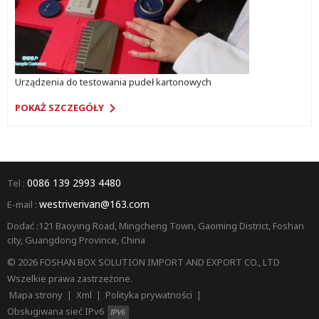
Urządzenia do testowania pudeł kartonowych
POKAŻ SZCZEGÓŁY
0086 139 2993 4480
Tel :
westriverivan@163.com
E-mail :
Dodać :121 Baoying Road, Mingcheng Town, Gaoming District, Foshan
city, Guangdong Province, China
© 2026 FOSHAN BOX SOLUTION IMPORT AND EXPORT CO., LTD
Wszelkie prawa zastrzeżone.
Mapa strony
|
Xml
|
Polityka prywatności
|
Obsługiwana sieć IPv6