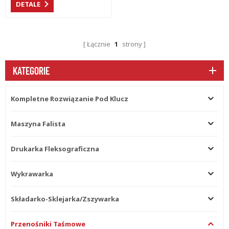
DETALE
pozwala obecnie zaoszczędzić
na kosztach inwestycji w
ziemię i przestrzeń w branży
opakowaniowej.
Łącznie
1
strony
KATEGORIE
Kompletne Rozwiązanie Pod Klucz
Maszyna Falista
Drukarka Fleksograficzna
Wykrawarka
Składarko-Sklejarka/zszywarka
Przenośniki Taśmowe