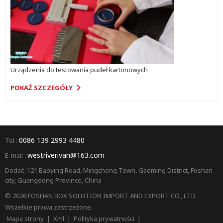
Urządzenia do testowania pudeł kartonowych
POKAŻ SZCZEGÓŁY
0086 139 2993 4480
Tel :
westriverivan@163.com
E-mail :
Dodać :121 Baoying Road, Mingcheng Town, Gaoming District, Foshan
city, Guangdong Province, China
© 2026 FOSHAN BOX SOLUTION IMPORT AND EXPORT CO., LTD
Wszelkie prawa zastrzeżone.
Mapa strony
|
Xml
|
Polityka prywatności
|