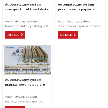
Automatyczny system
Automatyczny system
transportu tektury falistej
przenoszenia papieru
Automatyczny system
Automatyczny system
transportu tektury falistej jest
przenośnika papieru pomoże
połączeniem linii produkcyjnej
manufakturze zwiększyć
DETALE
DETALE
tektury falistej z maszyną
wydajność i obniżyć koszty
konwertorową. Dzięki temu
pracy, a także poprawi obszar
systemowi możesz
roboczy warsztatu w celu
zaoszczędzić na kosztach
oczyszczenia bezpieczeństwa.
pracy i zwiększyć wydajność
podczas produkcji.
Automatyczny system
magazynowania papieru
Automatyczny system
magazynowania papieru to
nowe rozwiązanie, które