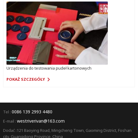
Urządzenia do testowania pudeł kartonowych
POKAŻ SZCZEGÓŁY
0086 139 2993 4480
Tel :
westriverivan@163.com
E-mail :
Dodać :121 Baoying Road, Mingcheng Town, Gaoming District, Foshan
city, Guangdong Province, China