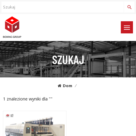
SZUKAJ
Dom
/
1 znalezione wyniki dla ""