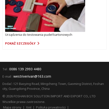
Urządzenia do testowania pudeł kartonowych
POKAŻ SZCZEGÓŁY
0086 139 2993 4480
Tel :
westriverivan@163.com
E-mail :
Dodać :121 Baoying Road, Mingcheng Town, Gaoming District, Foshan
city, Guangdong Province, China
© 2026 FOSHAN BOX SOLUTION IMPORT AND EXPORT CO., LTD
Wszelkie prawa zastrzeżone.
Mapa strony
|
Xml
|
Polityka prywatności
|