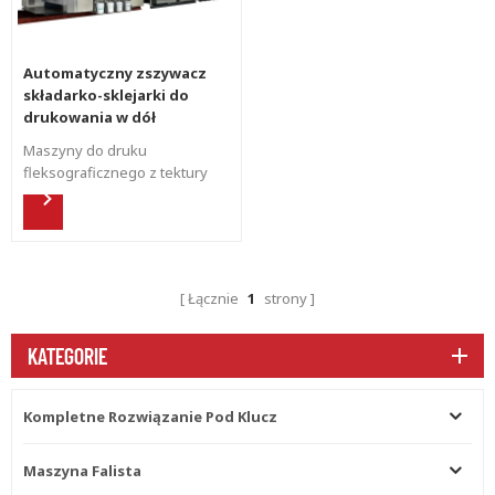
Automatyczny zszywacz
składarko-sklejarki do
drukowania w dół
Maszyny do druku
fleksograficznego z tektury
falistej do produkcji pudełek
po pizzy .
Łącznie
1
strony
KATEGORIE
Kompletne Rozwiązanie Pod Klucz
Maszyna Falista