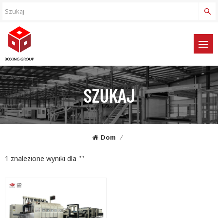
SZUKAJ
Dom
/
1 znalezione wyniki dla ""