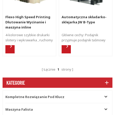
Flexo High Speed ​​​​Printing
Automatyczna składarko-
Dłutowanie Wycinanie i
sklejarka JW B-Type
maszyna inline
4-kolorowe szybkie drukarki
Główne cechy: Podajnik
slotery i wykrawarka , ruchomy
przyjmuje podajnik taśmowy
druk fleksograficzny Shinko z
ssący. Przegroda boczna może
pełnym serwonapędem.
poklepać tekturę falistą. Kółko
do klejenia wykonane jest ze
stali nierdzewnej. Pompa
klejąca dostarcza klej
Łącznie
1
strony
automatycznie. Mniej klejenia i
automatyczny cykl po
zatrzymaniu maszyny. Łatwe
KATEGORIE
do czyszczenia. Górny i dolny
nośnik poruszany za pomocą
prowadnicy liniowej i
Kompletne Rozwiązanie Pod Klucz
sterowania zmotoryzowanego.
Kółka do bigowania
Maszyna Falista
wstępnego są instalowane dla