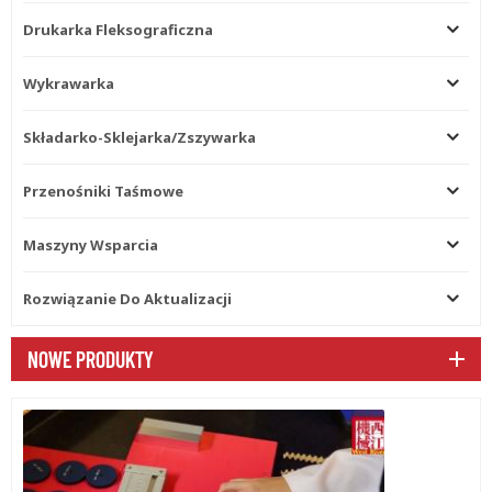
drugiej linii bigującej.
Drukarka Fleksograficzna
Ostateczna jednostka
składająca wykorzystuje napęd
serwomotoru do precyzyjnego
Wykrawarka
składania. Wszystkie paski
można łatwo wymienić.
Składarko-Sklejarka/zszywarka
Jednostka podająca Przegroda
boczna może poklepać tekturę
falistą i zapewnić precyzję
Przenośniki Taśmowe
podawania. Automatyczny
podajnik taśmowy z wieloma
Maszyny Wsparcia
taśmami zapewniający
podawanie tektury, w tym
twardego tektury. Część
Rozwiązanie Do Aktualizacji
zasilająca przyjmuje system
ssania wysokiego ciśnienia,
NOWE PRODUKTY
dokładne podawanie.
Automatyczny system klejenia
pompy Automatyczny system
klejenia pompy. Kółko klejowe
jest wykonane ze stali
nierdzewnej. Pompa GLUE
automatycznie dostarcza klej.