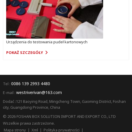
Urządzenia do testowania pudeł kartonowych
POKAŻ SZCZEGÓŁY
0086 139 2993 4480
Tel :
westriverivan@163.com
E-mail :
Dodać :121 Baoying Road, Mingcheng Town, Gaoming District, Foshan
city, Guangdong Province, China
© 2026 FOSHAN BOX SOLUTION IMPORT AND EXPORT CO., LTD
Wszelkie prawa zastrzeżone.
Mapa strony
|
Xml
|
Polityka prywatności
|