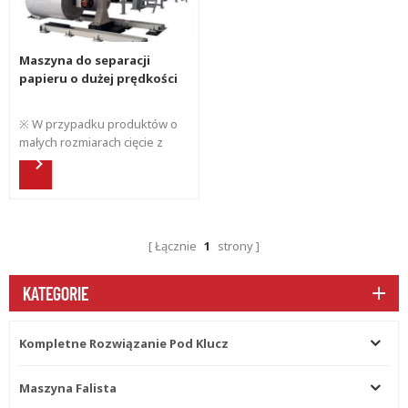
Maszyna do separacji
papieru o dużej prędkości
※ W przypadku produktów o
małych rozmiarach cięcie z
dużą prędkością można
przeprowadzić, instalując 2
noże ※ Jednoczesne cięcie
wielorolkowe (opcjonalnie do
10 warstw) ※ Sekcja
Łącznie
1
strony
podawania papieru i sekcja
odbioru papieru są
wyposażone w wiele ubijaków
KATEGORIE
papieru, aby zapewnić bardziej
uporządkowany odbiór
papieru ※ Zmniejsz wagę
Kompletne Rozwiązanie Pod Klucz
wirnika, zmniejsz zużycie
silnika = oszczędzaj energię
Maszyna Falista