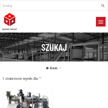
SZUKAJ
Dom
/
1 znalezione wyniki dla ""