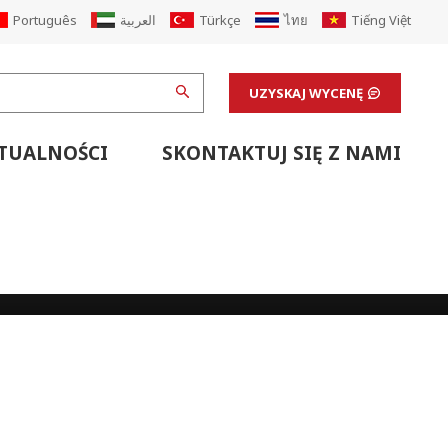
Português
العربية
Türkçe
ไทย
Tiếng Việt
UZYSKAJ WYCENĘ
TUALNOŚCI
SKONTAKTUJ SIĘ Z NAMI
Sprzęt Wspierający Linię Druku Fleksograficznego
Maszyny Wykończeniowe I Sprzęt Pomocniczy Laboratoryjny