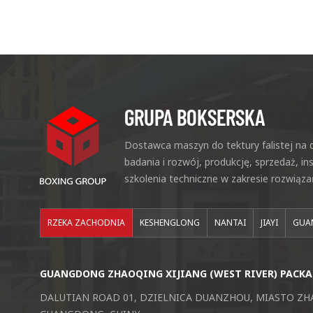
GRUPA BOKSERSKA
Dostawca maszyn do tektury falistej na d
badania i rozwój, produkcję, sprzedaż, in
szkolenia techniczne w zakresie rozwiąza
RZEKA ZACHODNIA
KESHENGLONG
NANTAI
JIAYI
GUA
GUANGDONG ZHAOQING XIJIANG (WEST RIVER) PACKA
DALUTIAN ROAD 01, DZIELNICA DUANZHOU, MIASTO ZH