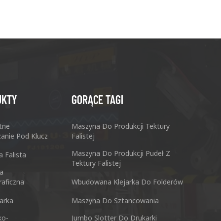
UKTY
GORĄCE TAGI
tne
Maszyna Do Produkcji Tektury
anie Pod Klucz
Falistej
Maszyna Do Produkcji Pudeł Z
 Falista
Tektury Falistej
a
raficzna
Wbudowana Klejarka Do Folderów
Do Pakowania Kartonów Co., Ltd.
Precyzyjne Ma
arka
Maszyna Do Sztancowania
anyu District Guangzhou Guangdong 511495 Chiny
No.3, Zhixin R
ko-
Jumbo Slotter Do Drukarki