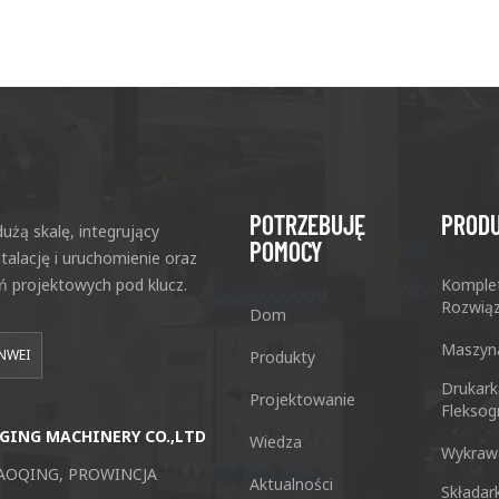
POTRZEBUJĘ
PROD
użą skalę, integrujący
POMOCY
stalację i uruchomienie oraz
ń projektowych pod klucz.
Komple
Rozwiąz
Dom
Maszyna
NWEI
Produkty
Drukark
Projektowanie
Fleksog
GING MACHINERY CO.,LTD
Guangzhou Keshenglong Maszyna 
Wiedza
Wykraw
AOQING, PROWINCJA
NO.77 Xieshi Road Zhongcun Town P
Aktualności
Składar