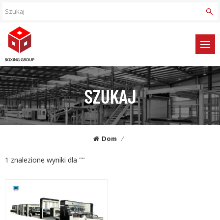
SZUKAJ
Dom
/
1 znalezione wyniki dla ""