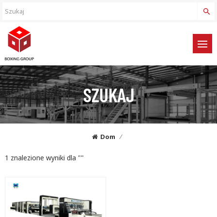
SZUKAJ
Dom
/
1 znalezione wyniki dla ""