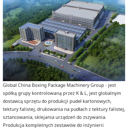
Global China Boxing Package Machinery Group - jest
spółką grupy kontrolowaną przez K & L, jest globalnym
dostawcą sprzętu do produkcji pudeł kartonowych,
tektury falistej, drukowania na pudłach z tektury falistej,
sztancowania, sklejania urządzeń do zszywania.
Produkcja kompletnych zestawów do inżynierii