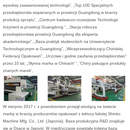
wysokiej zaawansowanej technologii”, „Top 100 Specjalnych
przedsiębiorstw wspieranych w prowincji Guangdong w branży
produkcji sprzętu”, „Centrum badawczo-rozwojowe Technologii
Inżynierii w prowincji Guangdong ”, „Stacja robocza
przedsiębiorstwa prowincji Guangdong dla eksperta
akademickiego”, „Baza praktyk studenckich na Uniwersytecie
Technologicznym w Guangdong”, „Wiceprzewodniczący Chińskiej
Federacji Opakowań”, „Uczciwe i godne zaufania przedsiębiorstwo”
przez 10 lat, „Słynna marka w Chinach” ', 'Chiny pakujące produkty
znanych marek',
W sierpniu 2017 r. z powodzeniem przejął wiodącą na świecie
markę w branży producentów opakowań z tektury falistej Shinko
Machine Mfg. Co., Ltd. (Japonia). Baza produkcyjna R&D znajduje
się w Osace w Japonii. W międzyczasie powstała kolejna baza