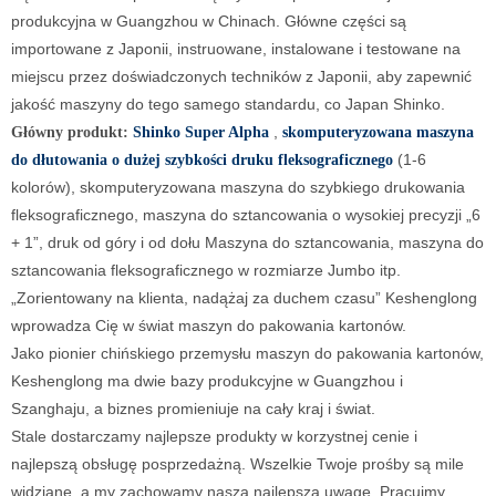
produkcyjna w Guangzhou w Chinach. Główne części są
importowane z Japonii, instruowane, instalowane i testowane na
miejscu przez doświadczonych techników z Japonii, aby zapewnić
jakość maszyny do tego samego standardu, co Japan Shinko.
,
Główny produkt:
Shinko Super Alpha
skomputeryzowana maszyna
(1-6
do dłutowania o dużej szybkości druku fleksograficznego
kolorów), skomputeryzowana maszyna do szybkiego drukowania
fleksograficznego, maszyna do sztancowania o wysokiej precyzji „6
+ 1”, druk od góry i od dołu Maszyna do sztancowania, maszyna do
sztancowania fleksograficznego w rozmiarze Jumbo itp.
„Zorientowany na klienta, nadążaj za duchem czasu” Keshenglong
wprowadza Cię w świat maszyn do pakowania kartonów.
Jako pionier chińskiego przemysłu maszyn do pakowania kartonów,
Keshenglong ma dwie bazy produkcyjne w Guangzhou i
Szanghaju, a biznes promieniuje na cały kraj i świat.
Stale dostarczamy najlepsze produkty w korzystnej cenie i
najlepszą obsługę posprzedażną. Wszelkie Twoje prośby są mile
widziane, a my zachowamy naszą najlepszą uwagę. Pracujmy