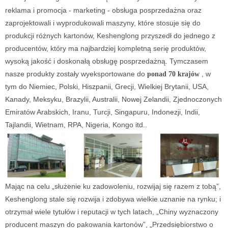
reklama i promocja - marketing - obsługa posprzedażna oraz
zaprojektowali i wyprodukowali maszyny, które stosuje się do
produkcji różnych kartonów, Keshenglong przyszedł do jednego z
producentów, który ma najbardziej kompletną serię produktów,
wysoką jakość i doskonałą obsługę posprzedażną. Tymczasem
nasze produkty zostały wyeksportowane do
, w
ponad 70 krajów
tym do Niemiec, Polski, Hiszpanii, Grecji, Wielkiej Brytanii, USA,
Kanady, Meksyku, Brazylii, Australii, Nowej Zelandii, Zjednoczonych
Emiratów Arabskich, Iranu, Turcji, Singapuru, Indonezji, Indii,
Tajlandii, Wietnam, RPA, Nigeria, Kongo itd..
Mając na celu „służenie ku zadowoleniu, rozwijaj się razem z tobą”,
Keshenglong stale się rozwija i zdobywa wielkie uznanie na rynku; i
otrzymał wiele tytułów i reputacji w tych latach, „Chiny wyznaczony
producent maszyn do pakowania kartonów”, „Przedsiębiorstwo o