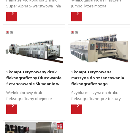
Super Alpha 5-warstwowa linia
Jumbo, którą można
do produkcji tektury falistej .
dostosować do specjalnych
rozmiarów, zadruku dolnego z
klejeniem składanym w linii i
przeciwdziałaniem wyrzucaniu
.
Skomputeryzowany druk
Skomputeryzowana
fleksograficzny Dłutowanie
maszyna do sztancowania
Sztancowanie Składanie w
fleksograficznego
linii Sklejanie
Wielokolorowy druk
Szybka maszyna do druku
Przeciwdziałanie Maszyna
fleksograficzny obejmuje
fleksograficznego z tektury
do wyrzucania
drukowanie od góry i od dołu
falistej, do pakowania pizzy .
ze składaniem w dół,
spełniając potrzeby
drukowania na pudełkach
kartonowych wewnątrz i na