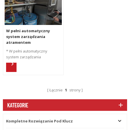
zewnątrz .
W pełni automatyczny
system zarządzania
atramentem
* W pełni automatyczny
system zarządzania
atramentem * W pełni
automatyczne zarządzanie
formułami, zapis historii formuł
* Rekord Odry, łatwo obliczyć,
ile atramentu zużyto w jednym
Łącznie
1
strony
zamówieniu *Zarządzanie
cenami, rejestrowanie
przechowywania, użytkowania,
KATEGORIE
zużycia, klienta, ceny...
Kompletne Rozwiązanie Pod Klucz