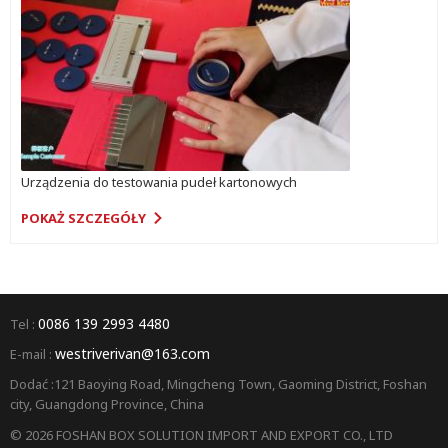
Urządzenia do testowania pudeł kartonowych
POKAŻ SZCZEGÓŁY
0086 139 2993 4480
Tel :
westriverivan@163.com
E-mail :
Dodać :121 Baoying Road, Mingcheng Town, Gaoming District, Foshan
city, Guangdong Province, China
© 2026 FOSHAN BOX SOLUTION IMPORT AND EXPORT CO., LTD