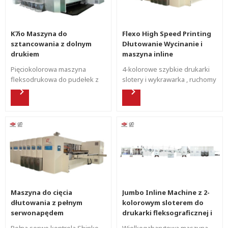
K7io Maszyna do
Flexo High Speed ​​​​Printing
sztancowania z dolnym
Dłutowanie Wycinanie i
drukiem
maszyna inline
Pięciokolorowa maszyna
4-kolorowe szybkie drukarki
fleksodrukowa do pudełek z
slotery i wykrawarka , ruchomy
tektury falistej , zarówno
druk fleksograficzny Shinko z
wewnątrz jak i na zewnątrz,
pełnym serwonapędem.
druk górny i dolny.
Maszyna do cięcia
Jumbo Inline Machine z 2-
dłutowania z pełnym
kolorowym sloterem do
serwonapędem
drukarki fleksograficznej i
fleksograficznym
rotacyjnym wykrojnikiem
Pełna serwo kontrola Shinko
Wielkogabarytowa maszyna