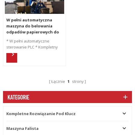
W pełni automatyczna
maszyna do belowania
odpadów papierowych do
belowania tektury na
* W pełni automatyczne
odpady
sterowanie PLC * Kompletny
projekt fabryki kartonów z
tektury falistej z rozdrabniacza
papieru, wentylatora
nadmuchowego, kartonu i
niszczarki do sztancowania
Łącznie
1
strony
tektury falistej * Kompaktowy
system o wysokiej
wytrzymałości przez
KATEGORIE
hydraulikę
Kompletne Rozwiązanie Pod Klucz
Maszyna Falista