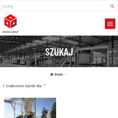
SZUKAJ
Dom
/
1 znalezione wyniki dla ""