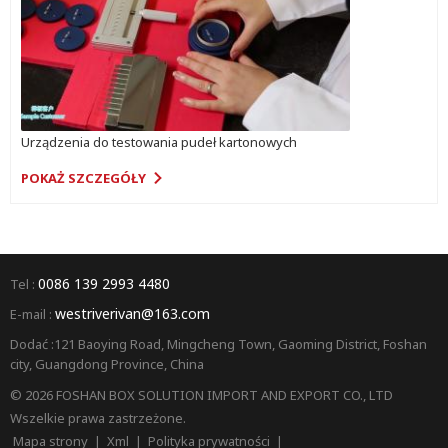
Urządzenia do testowania pudeł kartonowych
POKAŻ SZCZEGÓŁY
0086 139 2993 4480
Tel :
westriverivan@163.com
E-mail :
Dodać :121 Baoying Road, Mingcheng Town, Gaoming District, Foshan
city, Guangdong Province, China
© 2026 FOSHAN BOX SOLUTION IMPORT AND EXPORT CO., LTD
Wszelkie prawa zastrzeżone.
Mapa strony
|
Xml
|
Polityka prywatności
|