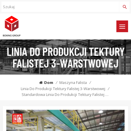
LINIA DO PRODUKCJI TEKTURY
FALISTEJ 3-WARSTWOWEJ
Dom
/
Maszyna Falista
/
Linia Do Produkcji Tektury Falistej 3-Warstwowej
/
Standardowa Linia Do Produkcji Tektury Falistej 3Ply