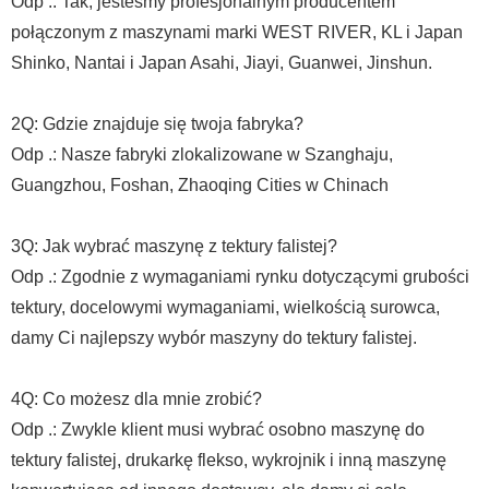
Odp .: Tak, jesteśmy profesjonalnym producentem
połączonym z maszynami marki WEST RIVER, KL i Japan
Shinko, Nantai i Japan Asahi, Jiayi, Guanwei, Jinshun.
2Q: Gdzie znajduje się twoja fabryka?
Odp .: Nasze fabryki zlokalizowane w Szanghaju,
Guangzhou, Foshan, Zhaoqing Cities w Chinach
3Q: Jak wybrać maszynę z tektury falistej?
Odp .: Zgodnie z wymaganiami rynku dotyczącymi grubości
tektury, docelowymi wymaganiami, wielkością surowca,
damy Ci najlepszy wybór maszyny do tektury falistej.
4Q: Co możesz dla mnie zrobić?
Odp .: Zwykle klient musi wybrać osobno maszynę do
tektury falistej, drukarkę flekso, wykrojnik i inną maszynę