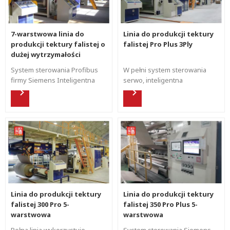
7-warstwowa linia do
Linia do produkcji tektury
produkcji tektury falistej o
falistej Pro Plus 3Ply
dużej wytrzymałości
System sterowania Profibus
W pełni system sterowania
firmy Siemens Inteligentna
serwo, inteligentna
kontrola temperatury i system
konstrukcja linii falistej. Szybki
oszczędzania pary, aby
system zmiany zamówień.
zapewnić ciężką produkcję
Prędkość 250-350m/min,
tektury. Automatyczna kontrola
szerokość 1800-2800mm. Flet
napięcia i ciśnienia.
A, C, B, E, F, G, N może być
opcją. Konstrukcja Pro Plus
Wydajność: 700000 m2 w ciągu
24 godzin. Cyfrowe
zarządzanie linią produkcyjną.
Linia do produkcji tektury
Linia do produkcji tektury
falistej 300 Pro 5-
falistej 350 Pro Plus 5-
warstwowa
warstwowa
Pełna linia wykorzystuje
System sterowania Siemens