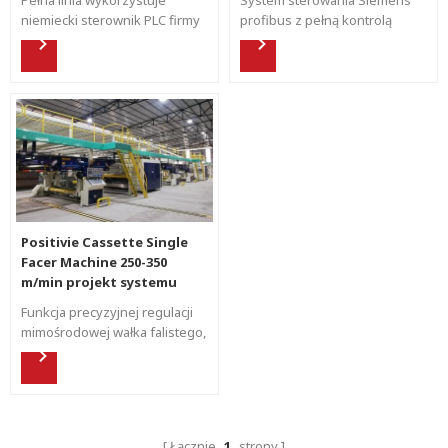
niemiecki sterownik PLC firmy
profibus z pełną kontrolą
Siemens i wybiera europejski
serwo, aby zaspokoić szybką
zaawansowany system CAN.
reakcję i synchronizację. Cała
Linia produkcyjna wyposażona
linia wyposażona jest w
jest w spawarkę i inne
najbardziej zaawansowaną
automatyczne urządzenie, aby
automatyczną funkcję w
zapewnić szybką reakcję i
kwestii kleju, napięcia,
synchronizację.
ogrzewania.
Positivie Cassette Single
Facer Machine 250-350
m/min projekt systemu
szybkiej wymiany
Funkcja precyzyjnej regulacji
mimośrodowej wałka falistego,
wałek falisty znajduje się pod
rolką dociskową, obniża
środek ciężkości maszyny,
zmniejsza wibracje, płynną
pracę. Struktura typu
Łącznie
1
strony